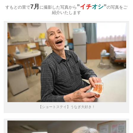
7
月
”
イチ
オシ
”
すもとの里で
に撮影した写真から
の写真をご
紹介いたします
【ショートステイ】うなぎ大好き！