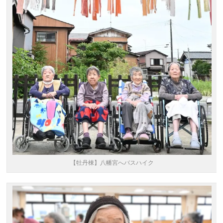
【牡丹棟】八幡宮へバスハイク