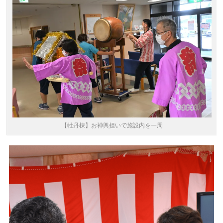
【牡丹棟】お神輿担いで施設内を一周