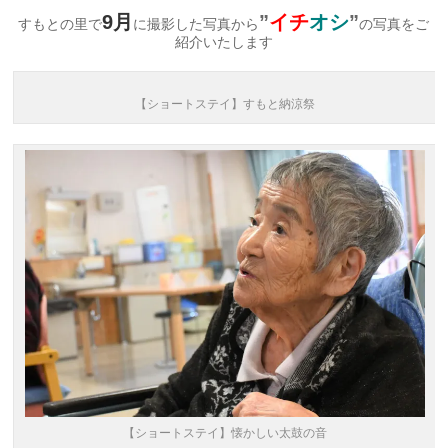
9月
”
イチ
オシ
”
すもとの里で
に撮影した写真から
の写真をご
紹介いたします
【ショートステイ】すもと納涼祭
【ショートステイ】懐かしい太鼓の音