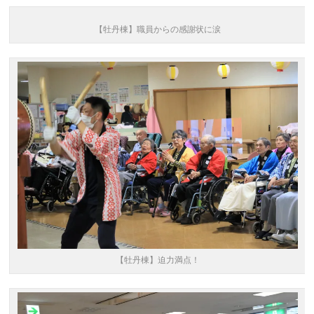
【牡丹棟】職員からの感謝状に涙
【牡丹棟】迫力満点！