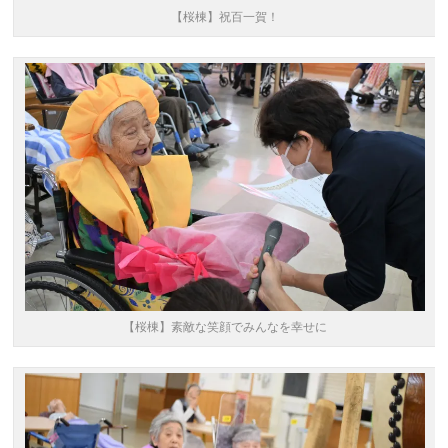
【桜棟】祝百一賀！
【桜棟】素敵な笑顔でみんなを幸せに