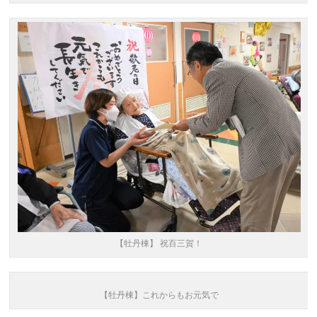
【牡丹棟】 祝百三賀！
【牡丹棟】これからもお元気で