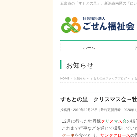
五泉市の「すもとの里」、新潟市南区の「に
ホーム
お知らせ
HOME
»
お知らせ
»
すもとの里スタッフブログ
»
す
すもとの里 クリスマス会～
投稿日 : 2019年12月25日
最終更新日時 : 2020年1
12月に行った牡丹棟
ク
リ
ス
マ
ス
会
の様
これまで行事などを通じて撮影してい
ケーキ
を食べたり、
サンタクロース
の