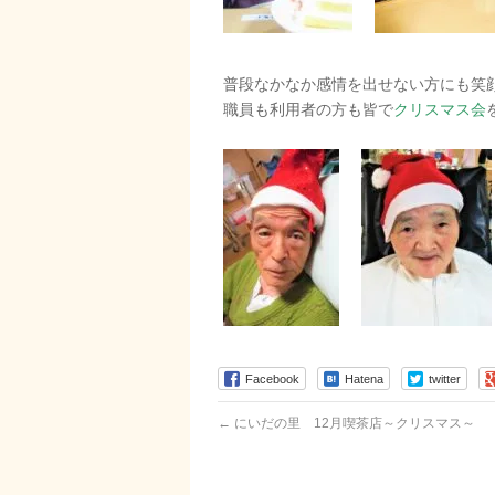
普段なかなか感情を出せない方にも笑
職員も利用者の方も皆で
クリスマス会
Facebook
Hatena
twitter
←
にいだの里 12月喫茶店～クリスマス～