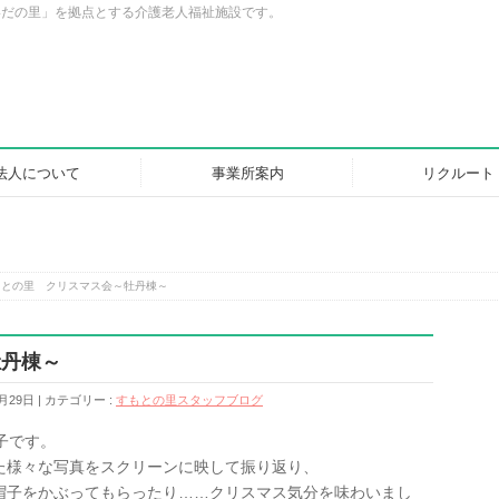
いだの里」を拠点とする介護老人福祉施設です。
法人について
事業所案内
リクルート
もとの里 クリスマス会～牡丹棟～
牡丹棟～
月29日
カテゴリー :
すもとの里スタッフブログ
子です。
た様々な写真をスクリーンに映して振り返り、
帽子をかぶってもらったり……クリスマス気分を味わいまし