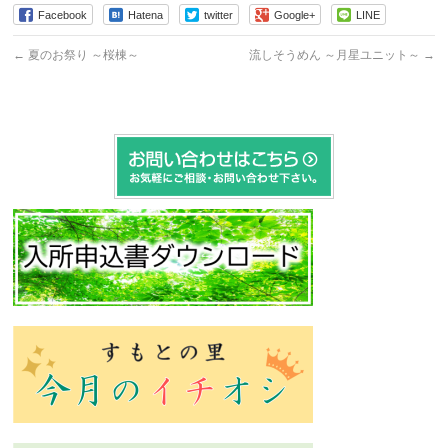
Facebook
Hatena
twitter
Google+
LINE
←
夏のお祭り ～桜棟～
流しそうめん ～月星ユニット～
→